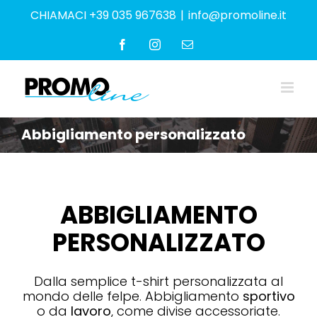
Salta
CHIAMACI +39 035 967638
|
info@promoline.it
al
contenuto
Facebook
Instagram
Email
Abbigliamento personalizzato
ABBIGLIAMENTO
PERSONALIZZATO
Promozionale
Dalla semplice t-shirt personalizzata al
mondo delle felpe. Abbigliamento
sportivo
o da
lavoro
, come divise accessoriate.