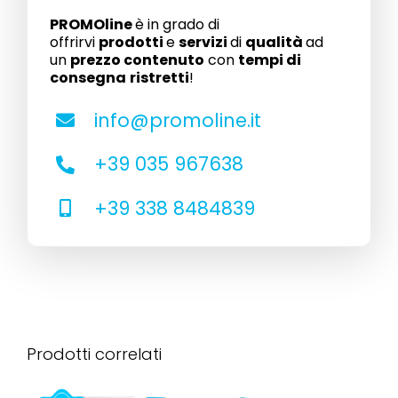
PROMOline
è in grado di
offrirvi
prodotti
e
servizi
di
qualità
ad
un
prezzo contenuto
con
tempi di
consegna
ristretti
!
info@promoline.it
+39 035 967638
+39 338 8484839
Porta
Promozione Gel
mascherina
5 litri
Smile
Prodotti correlati