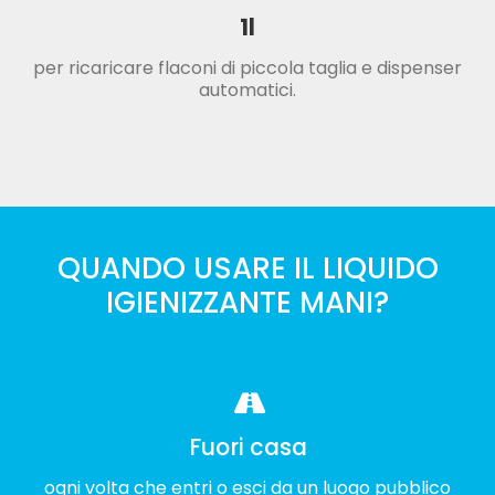
1l
per ricaricare flaconi di piccola taglia e dispenser
automatici.
QUANDO USARE IL LIQUIDO
IGIENIZZANTE MANI?
Fuori casa
ogni volta che entri o esci da un luogo pubblico