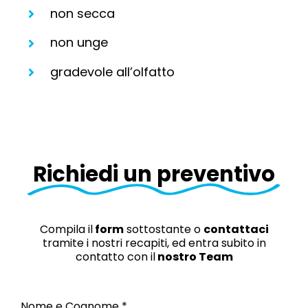
non secca
non unge
gradevole all’olfatto
Richiedi un preventivo
Compila il
form
sottostante o
contattaci
tramite i nostri recapiti, ed entra subito in
contatto con il
nostro Team
Nome e Cognome *