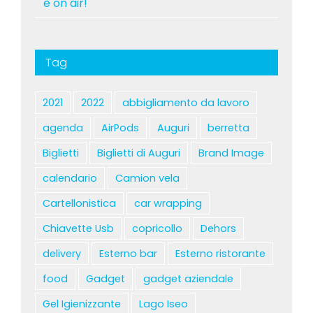
è on air!
Tag
2021
2022
abbigliamento da lavoro
agenda
AirPods
Auguri
berretta
Biglietti
Biglietti di Auguri
Brand Image
calendario
Camion vela
Cartellonistica
car wrapping
Chiavette Usb
copricollo
Dehors
delivery
Esterno bar
Esterno ristorante
food
Gadget
gadget aziendale
Gel Igienizzante
Lago Iseo