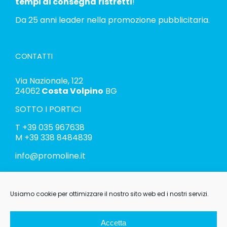
tempi di consegna
ristretti
!
Da 25 anni leader nella promozione pubblicitaria.
CONTATTI
Via Nazionale, 122
24062
Costa Volpino
BG
SOTTO I PORTICI
T
+39 035 967638
M
+39 338 8484839
info@promoline.it
Usiamo cookie per ottimizzare il nostro sito web ed i nostri servizi.
Accetta