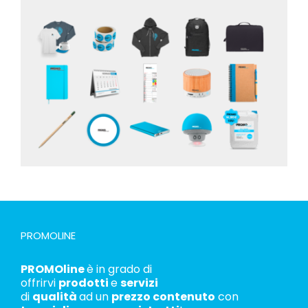
PROMOLINE
PROMOline
è in grado di
offrirvi
prodotti
e
servizi
di
qualità
ad un
prezzo contenuto
con